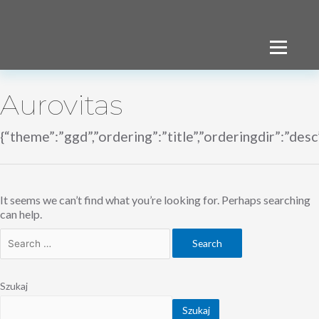
Transmisja
LIVE
Aurovitas
{“theme”:”ggd”,”ordering”:”title”,”orderingdir”:”desc
It seems we can’t find what you’re looking for. Perhaps searching
can help.
Search
for:
Szukaj
Szukaj