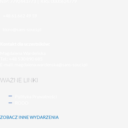
NIP: 7792443773 | KRS: 0000624779
+48 61 662 49 59
biuro@sans-souci.pl
Kontakt dla uczestników:
Magdalena Wardeńska
Tel.: +48 530 890 685
E-mail:
magdalena.wardenska@sans-souci.pl
WAŻNE LINKI
Polityka Prywatności
RODO
ZOBACZ INNE WYDARZENIA