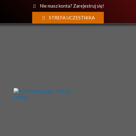
Nie masz konta? Zarejestruj się!
STREFA UCZESTNIKA
O portalu
Kalendarium
Wykładowcy
Materiały
VOD
Partnerzy
Kontakt