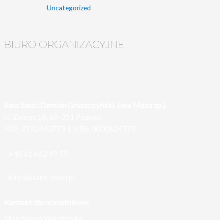
Uncategorized
BIURO ORGANIZACYJNE
Sans Souci Damian Gruszczyński, Ewa Maza sp.j.
ul. Zakręt 16, 60-351 Poznań
NIP: 7792443773 | KRS: 0000624779
+48 61 662 49 59
biuro@sans-souci.pl
Kontakt dla uczestników:
Magdalena Wardeńska