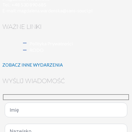
Tel.: +48 530 890 685
E-mail:
magdalena.wardenska@sans-souci.pl
WAŻNE LINKI
Polityka Prywatności
RODO
ZOBACZ INNE WYDARZENIA
WYŚLIJ WIADOMOŚĆ