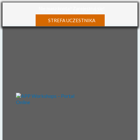
Nie masz konta? Zarejestruj się!
STREFA UCZESTNIKA
O portalu
Kalendarium
Wykładowcy
Materiały
VOD
Partnerzy
Kontakt